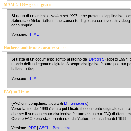
MAME: 100+ giochi gratis
Si tratta di un articolo -
scritto nel 1997
- che presenta l'applicativo op
Salmoria e Mirko Buffoni, che consente di giocare con i vecchi videog
casa propria.
Versione:
HTML
Hackers: ambiente e caratteristiche
Si tratta di un documento scritto al ritorno dal
Defcon 5
(agosto 1997) 
mondo dell'underground digitale. A scopo divulgativo è stato postato p
italiano
it.faq
.
Versione:
HTML
FAQ su Linux
(FAQ di it.comp.linux a cura di
M. Iannacone
)
Verso la fine del 1996 è stato pubblicato il documento originale dal tito
che per il suo contenuto divulgativo è stato assunto a FAQ di riferimen
Queste FAQ sono state mantenute dall'Autore fino alla fine del 1999.
Versione:
PDF
|
ASCII
|
Postscript