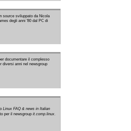
en source sviluppato da Nicola
ames degli anni '80 dal PC di
per documentare il complesso
er diversi anni nel newsgroup
lo
Linux FAQ & news in Italian
to per il newsgroup
it.comp.linux
.