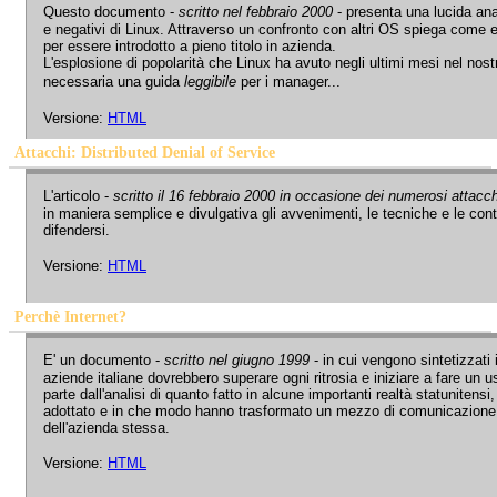
Questo documento -
scritto nel febbraio 2000
- presenta una lucida anal
e negativi di Linux. Attraverso un confronto con altri OS spiega come
per essere introdotto a pieno titolo in azienda.
L'esplosione di popolarità che Linux ha avuto negli ultimi mesi nel n
necessaria una guida
leggibile
per i manager...
Versione:
HTML
Attacchi: Distributed Denial of Service
L'articolo -
scritto il 16 febbraio 2000 in occasione dei numerosi attacchi 
in maniera semplice e divulgativa gli avvenimenti, le tecniche e le con
difendersi.
Versione:
HTML
Perchè Internet?
E' un documento -
scritto nel giugno 1999
- in cui vengono sintetizzati i
aziende italiane dovrebbero superare ogni ritrosia e iniziare a fare un us
parte dall'analisi di quanto fatto in alcune importanti realtà statunitens
adottato e in che modo hanno trasformato un mezzo di comunicazione 
dell'azienda stessa.
Versione:
HTML