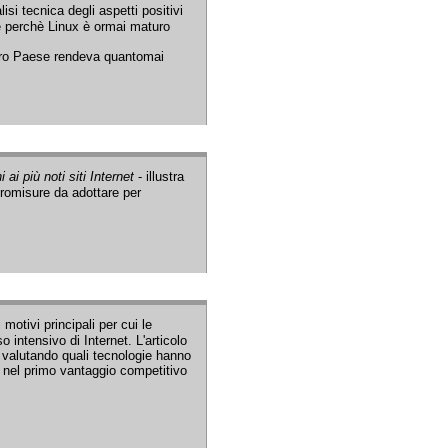
isi tecnica degli aspetti positivi
 e perchè Linux è ormai maturo
ostro Paese rendeva quantomai
ai più noti siti Internet
- illustra
tromisure da adottare per
 motivi principali per cui le
o intensivo di Internet. L'articolo
i, valutando quali tecnologie hanno
nel primo vantaggio competitivo